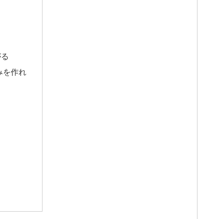
がる
みを作れ