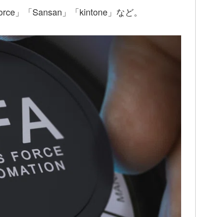
ce」「Sansan」「kintone」など。