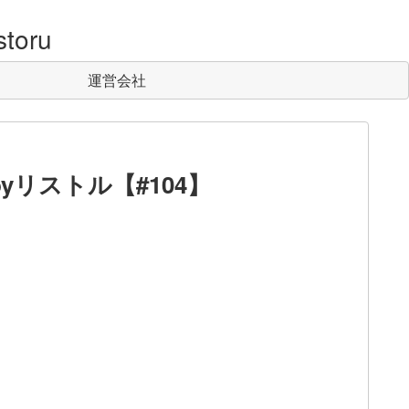
toru
運営会社
yリストル【#104】