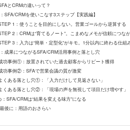
SFAとCRMの違いって？
章：SFA/CRMを使いこなす3ステップ【実践編】
STEP 1：使うことを目的にしない。営業ゴールから逆算する
STEP 2：CRMは“育てるノート”。こまめなメモが信頼につな
STEP 3：入力は“簡単・定型化”がキモ。1分以内に終わる仕組
章：成果につながるSFA/CRM活用事例と落とし穴
成功事例①：放置されていた過去顧客からリピート獲得
成功事例②：SFAで営業会議の質が激変
よくある落とし穴①：「入力だけして見返さない」
よくある落とし穴②：「現場の声を無視して項目だけ増やす」
：SFA/CRMは“結果を変える味方”になる
 最後に：用語のおさらい