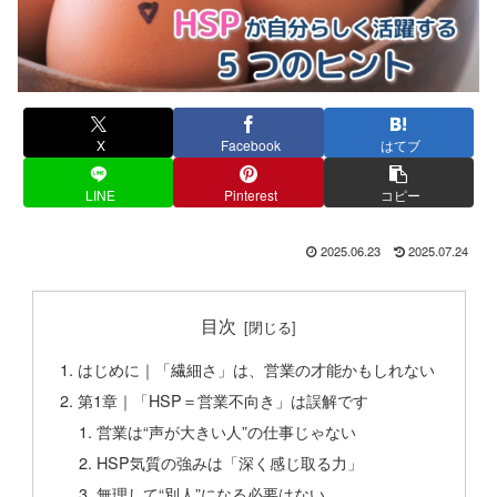
X
Facebook
はてブ
LINE
Pinterest
コピー
2025.06.23
2025.07.24
目次
はじめに｜「繊細さ」は、営業の才能かもしれない
第1章｜「HSP＝営業不向き」は誤解です
営業は“声が大きい人”の仕事じゃない
HSP気質の強みは「深く感じ取る力」
無理して“別人”になる必要はない