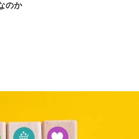
なのか
。