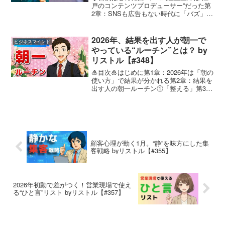
戸のコンテンツプロデューサー”だった第
2章：SNSも広告もない時代に「バズ」を
仕掛けた方法第3章：才能を見抜き、育
て、売る──スターシステムの原型第4
章：ファンを巻き込み、市場そのものを
2026年、結果を出す人が朝一で
ビジネスマインド
広げた“体験設計...
やっている“ルーチン”とは？ by
リストル【#348】
🎍目次🎍はじめに第1章：2026年は「朝の
使い方」で結果が分かれる第2章：結果を
出す人の朝一ルーチン①「整える」第3
章：結果を出す人の朝一ルーチン②「確
認する」第4章：結果を出す人の朝一ルー
チン③「小さく動く」第5章：続く人がや
っている“ル...
顧客心理が動く1月。“静”を味方にした集
客戦略 byリストル【#355】
2026年初動で差がつく！営業現場で使え
る“ひと言”リスト byリストル【#357】