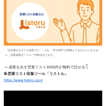
「広告費をかけても成果ゼロ…」それ、“売る相手”を間違えてるのかもしれませ
ん。営業成果は“リスト”で9割決まります。
→ 成果を出す営業リスト3000件が無料で試せる👇
📝営業リスト収集ツール「リストル」
https://www.listoru.com/