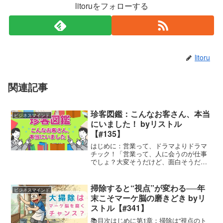
litoruをフォローする
litoru
関連記事
珍客図鑑：こんなお客さん、本当
ビジネスマインド
にいました！ byリストル
【#135】
はじめに：営業って、ドラマよりドラマ
チック！「営業って、人に会うのが仕事
でしょ？大変そうだけど、面白そうだよ
ね～」――たまにそんな風に言われるこ
とがあります。ええ、たしかに“人に会
う”のが仕事です。でもね、会う“人”がす
掃除すると“視点”が変わる──年
ビジネスマインド
ごすぎるんです、たま...
末こそマーケ脳の磨きどき byリ
ストル【#341】
📚目次はじめに第1章：掃除は“視点のト