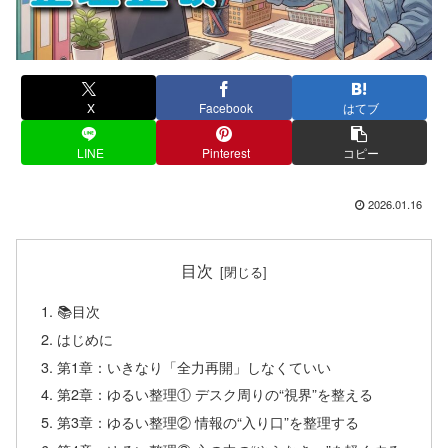
X
Facebook
はてブ
LINE
Pinterest
コピー
2026.01.16
目次
📚目次
はじめに
第1章：いきなり「全力再開」しなくていい
第2章：ゆるい整理① デスク周りの“視界”を整える
第3章：ゆるい整理② 情報の“入り口”を整理する