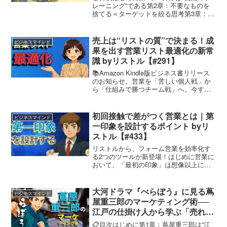
レーニング”である第2章：不要なものを
捨てる＝ターゲットを絞る思考第3章：整
えると“本質”が見える──情報整理はマー
ケの基礎第4章：掃除は“顧客視点”を取り
戻す最高のワーク第5章：年末はマーケ脳
売上は“リストの質”で決まる！成
ビジネスマインド
が伸びる...
果を出す営業リスト最適化の新常
識 byリストル【#291】
📚Amazon Kindle版ビジネス書リリース
のお知らせ。営業を「苦しい個人戦」か
ら「仕組みで勝つチーム戦」へ。今すぐ
試せる実践ガイドです。💡Kindle
Unlimitedをご利用の方は無料でお読みい
ただけます！〈NEW〉📖『新規開拓大...
初回接触で差がつく営業とは｜第
ビジネスマインド
一印象を設計するポイント byリ
ストル【#433】
リストルから、フォーム営業を効率化す
る2つのツールが新登場！はじめに営業に
おいて、「最初の印象」は想像以上に大
きな影響を持ちます。・この人、話しや
すそう・ちゃんとしていそう・なんとな
く合わないかも👆️こうした感覚は、ほぼ
大河ドラマ『べらぼう』に見る蔦
ビジネスマインド
最初の数分で決まりま...
屋重三郎のマーケティング術──
江戸の仕掛け人から学ぶ「売れる
原理」byリストル【#320】
📋目次はじめに第1章：蔦屋重三郎は“江