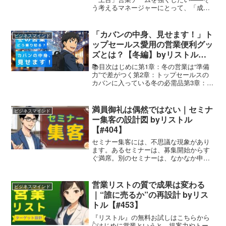
う考えるマネージャーにとって、「成
果」「数字」は外せない指標です。で
も、その成果を生む“土台”として今注目さ
れているのが、「心理的安全性」です。
「カバンの中身、見せます！」ト
ビジネスマインド
これは、自分の意見を安心し...
ップセールス愛用の営業便利グッ
ズとは？【冬編】byリストル
【#337】
📚目次はじめに第1章：冬の営業は“準備
力”で差がつく第2章：トップセールスの
カバンに入っている冬の必需品第3章：外
回りのパフォーマンスを上げる“気づかい
アイテム”第4章：移動時間を快適にす
る“冬ならではの工夫”第5章：健康×営業
満員御礼は偶然ではない｜セミナ
ビジネスマインド
成績の密接な...
ー集客の設計図 byリストル
【#404】
セミナー集客には、不思議な現象があり
ます。あるセミナーは、募集開始からす
ぐ満席。別のセミナーは、なかなか申し
込みが入らない。テーマは似ている。内
容も悪くない。それでも結果が違う。こ
のときよく言われるのが、「たまたまタ
営業リストの質で成果は変わる
ビジネスマインド
イミングが良かった」でも実際は違いま
｜“誰に売るか”の再設計 byリス
す。💡満席セミナーは偶然ではなく、設
トル【#453】
計で作られています。今日は、セミナー
集客の構造を整理してみます。
『リストル』の無料お試しはこちらから
👆️はじめに営業というと、提案力やトー