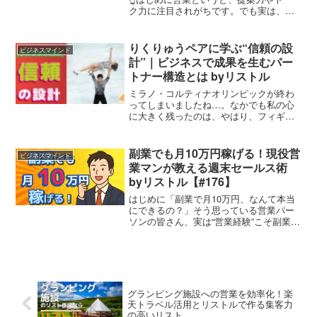
ク力に注目されがちです。でも実は、そ
の前にもっと重要なものがあります。そ
れが、営業リストです。どれだけ優れた
営業でも、相手選びがズレていれば成果
りくりゅうペアに学ぶ“信頼の設
ビジネスマインド
は出にくくなります。逆...
計”｜ビジネスで成果を生むパー
トナー構造とは byリストル
ミラノ・コルティナオリンピックが終わ
ってしまいましたね…。なかでも私の心
に大きく残ったのは、やはり、フィギュ
アペアで金メダルを取ったりくりゅうペ
アでした！演技を見ながら、思わず息を
止めた人も多いはずです。私も何度見て
副業でも月10万円稼げる！現役営
ビジネスマインド
も涙が込み上げてきます。技術はもちろ
業マンが教える週末セールス術
ん素晴らしいのですが、お二人がインタ
byリストル【#176】
ビューでもよく口にしていたのは、「信
頼」という言葉でした。でも、信頼って
はじめに「副業で月10万円、なんて本当
なんでしょう？
にできるの？」そう思っている営業パー
ソンの皆さん、実は“営業経験”こそ副業に
めちゃくちゃ向いているスキルなんで
す。副業というと、ブログや動画編集、
物販などを思い浮かべるかもしれません
が、実は、“セールス...
グランピング施設への営業を効率化！楽
天トラベル活用とリストルで作る集客力
の高いリスト