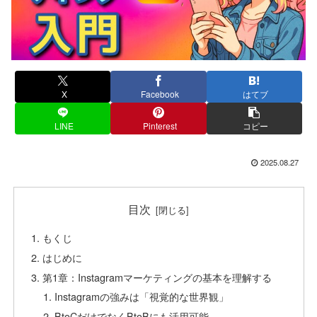
X
Facebook
はてブ
LINE
Pinterest
コピー
2025.08.27
目次
もくじ
はじめに
第1章：Instagramマーケティングの基本を理解する
Instagramの強みは「視覚的な世界観」
BtoCだけでなくBtoBにも活用可能