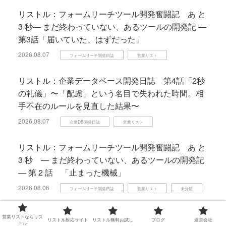
リストル：フォームリーチツール開発奮闘記 あ と
3 秒― まだ終わっていない、あるツールの開発記 ―
第3話「届いていた、はずだった」
2026.08.07
フォームリーチ開発日誌
営業リスト
リストル：企業データベース開発日誌 第4話「2秒
の礼儀」〜「配慮」という名目で失われた時間。相
手不在のルールを見直した結果〜
2026.08.07
企業DB開発日誌
営業リスト
リストル：フォームリーチツール開発奮闘記 あ と
3 秒 ― まだ終わっていない、あるツールの開発記
― 第 2 話 「止まった機械」
2026.08.06
フォームリーチ開発日誌
営業リスト
未分類
リストル：企業データベース開発日誌 第3話「47
営業リストならリス
リストル対応サイト
リストル無料お試し
ブログ
運営会社
トル