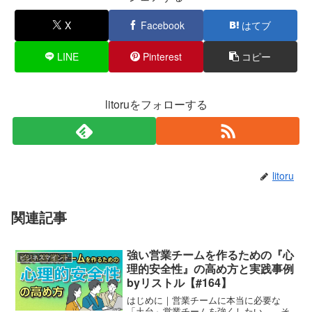
X
Facebook
はてブ
LINE
Pinterest
コピー
litoruをフォローする
litoru
関連記事
強い営業チームを作るための『心
ビジネスマインド
理的安全性』の高め方と実践事例
byリストル【#164】
はじめに｜営業チームに本当に必要な
「土台」営業チームを強くしたい——そ