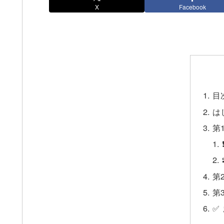
X
Facebook
目
は
第
第
第
✅