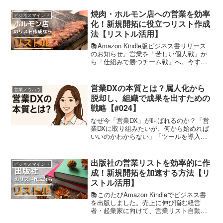
容も悪くない。それでも結果が違う。こ
のときよく言われるのが、「たまたまタ
焼肉・ホルモン店への営業を効率
ビジネスマインド
イミングが良かった」でも実際は違いま
化！新規開拓に役立つリスト作成
す。💡満席セミナーは偶然ではなく、設
法【リストル活用】
計で作られています。今日は、セミナー
集客の構造を整理してみます。
📚Amazon Kindle版ビジネス書リリース
のお知らせ。営業を「苦しい個人戦」か
ら「仕組みで勝つチーム戦」へ。今すぐ
試せる実践ガイドです。💡Kindle
Unlimitedをご利用の方は無料でお読みい
ただけます！〈NEW〉📖『新規開拓大...
営業DXの本質とは？属人化から
営業ノウハウ
脱却し、組織で成果を出すための
戦略【#024】
なぜ今「営業DX」が叫ばれるのか？「営
業DXに取り組みたいが、何から始めれば
いいのかわからない」「ツールを導入し
たのに、現場が全く使いこなせていな
い」「売上につながるDXじゃなければ意
味がない」こうした声が増えています。
出版社の営業リストを効率的に作
ビジネスマインド
営業DXとは、“営業...
成！新規開拓を加速する方法【リ
ストル活用】
📚このたびAmazon Kindleでビジネス書
を出版しました。売上に伸び悩む経営
者・起業家に向けて、営業リスト自動化
やB2Bグロース設計を解説。チームを伸