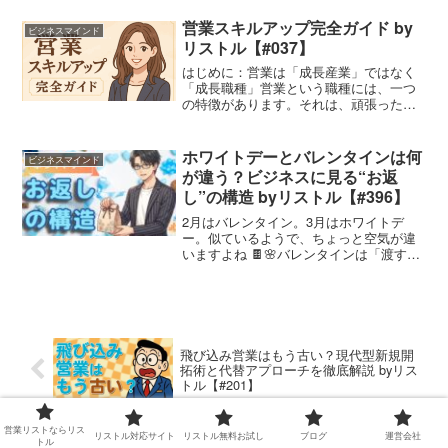
ばす仕組みづくりのヒントとして、ぜひ
お役立てください。Amazon Kindle U...
営業スキルアップ完全ガイド by
ビジネスマインド
リストル【#037】
はじめに：営業は「成長産業」ではなく
「成長職種」営業という職種には、一つ
の特徴があります。それは、頑張った量
が比較的明確に成果として返ってくると
いうことです。もちろん、努力の方向が
正しくなければ空回りします。しかし、
ホワイトデーとバレンタインは何
ビジネスマインド
正しい方向で営業スキルを...
が違う？ビジネスに見る“お返
し”の構造 byリストル【#396】
2月はバレンタイン。3月はホワイトデ
ー。似ているようで、ちょっと空気が違
いますよね 🍫🌸バレンタインは「渡す
日」。ホワイトデーは「お返しする
日」。この違い、ビジネスでも実は大き
いんです。今日は少し軽めに、バレンタ
インとホワイトデーの違いを“構造”で見て
みましょう。
飛び込み営業はもう古い？現代型新規開
拓術と代替アプローチを徹底解説 byリス
トル【#201】
営業リストならリス
SNSマーケティング成功事例5選｜Z世代
リストル対応サイト
リストル無料お試し
ブログ
運営会社
トル