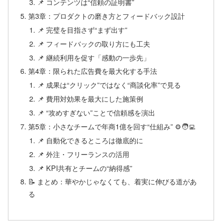
📌 コンテンツは“信頼の証明書”
第3章：プロダクトの磨き方とフィードバック設計
📌 完璧を目指さず“まず出す”
📌 フィードバックの取り方にも工夫
📌 継続利用を促す「感動の一歩先」
第4章：限られた広告費を最大化する手法
📌 成果は“クリック”ではなく“商談化率”で見る
📌 費用対効果を最大にした施策例
📌 “攻めすぎない”ことで信頼感を演出
第5章：小さなチームで年商1億を回す“仕組み” ⚙️🧑‍💻
📌 自動化できるところは徹底的に
📌 外注・フリーランスの活用
📌 KPI共有とチームの“納得感”
📝 まとめ：華やかじゃなくても、着実に伸びる道があ
る