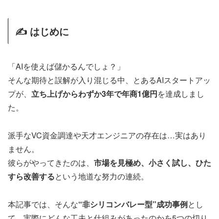
✍️ はじめに
「AIを使えば儲かるんでしょ？」
そんな期待と誤解が入り混じる中、とあるAIスタートアッ
プが、
立ち上げからわずか3年で年商1億円
を達成しまし
た。
派手なVC資金調達や天才エンジニアの存在は…実はあり
ません。
彼らがやってきたのは、
市場を見極め、小さく試し、ひた
すら改善する
という地道な努力の連続。
本記事では、そんな
“非シリコンバレー型”成功事例
とし
て、実際にどんな工夫と仕組みがあったのかを5つの切り