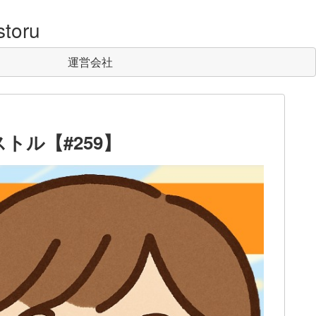
toru
運営会社
トル【#259】