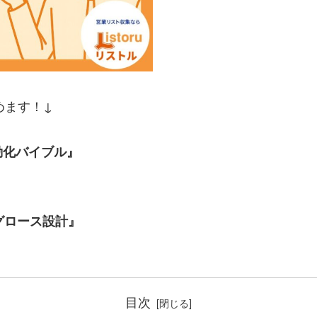
で読めます！↓
動化バイブル』
グロース設計』
目次